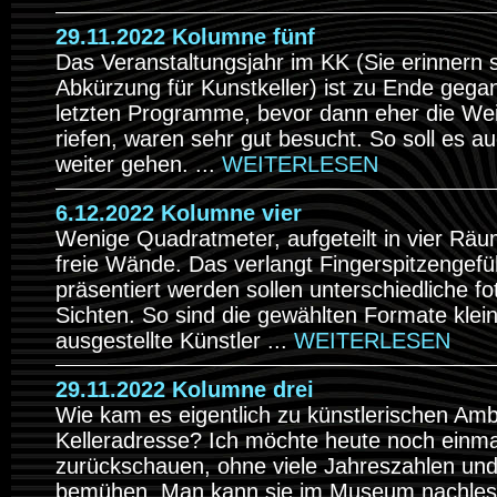
29.11.2022 Kolumne fünf
Das Veranstaltungsjahr im KK (Sie erinnern s
Abkürzung für Kunstkeller) ist zu Ende gegan
letzten Programme, bevor dann eher die We
riefen, waren sehr gut besucht. So soll es au
weiter gehen. ...
WEITERLESEN
6.12.2022 Kolumne vier
Wenige Quadratmeter, aufgeteilt in vier Rä
freie Wände. Das verlangt Fingerspitzengefü
präsentiert werden sollen unterschiedliche fo
Sichten. So sind die gewählten Formate klein
ausgestellte Künstler ...
WEITERLESEN
29.11.2022 Kolumne drei
Wie kam es eigentlich zu künstlerischen Amb
Kelleradresse? Ich möchte heute noch einma
zurückschauen, ohne viele Jahreszahlen un
bemühen. Man kann sie im Museum nachlese