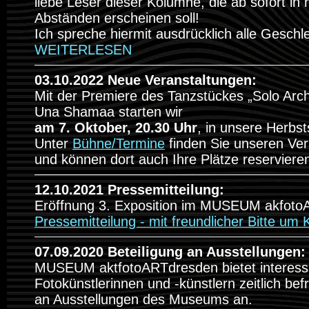
liebe Leser dieser Kolumne, die ab sofort in 
Abständen erscheinen soll!
Ich spreche hiermit ausdrücklich alle Geschle
WEITERLESEN
03.10.2022 Neue Veranstaltungen:
Mit der Premiere des Tanzstückes „Solo Arch
Una Shamaa starten wir
am 7. Oktober, 20.30 Uhr
, in unsere Herbsts
Unter
Bühne/Termine
finden Sie unseren Ver
und können dort auch Ihre Plätze reserviere
12.10.2021 Pressemitteilung:
Eröffnung 3. Exposition im MUSEUM akfot
Pressemitteilung - mit freundlicher Bitte u
07.09.2020 Beteiligung an Ausstellungen:
MUSEUM aktfotoARTdresden bietet interess
Fotokünstlerinnen und -künstlern zeitlich befr
an Ausstellungen des Museums an.